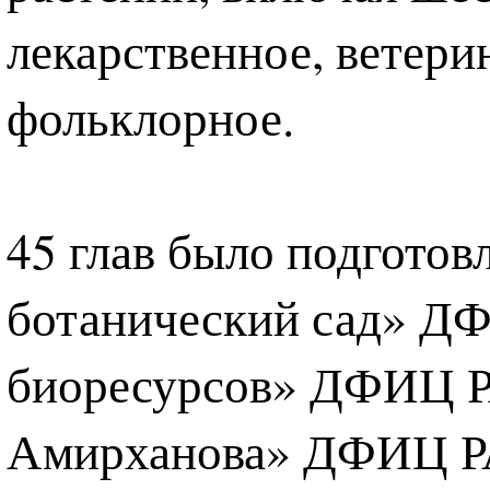
лекарственное, ветери
фольклорное.
45 глав было подгото
ботанический сад» Д
биоресурсов» ДФИЦ РА
Амирханова» ДФИЦ РАН