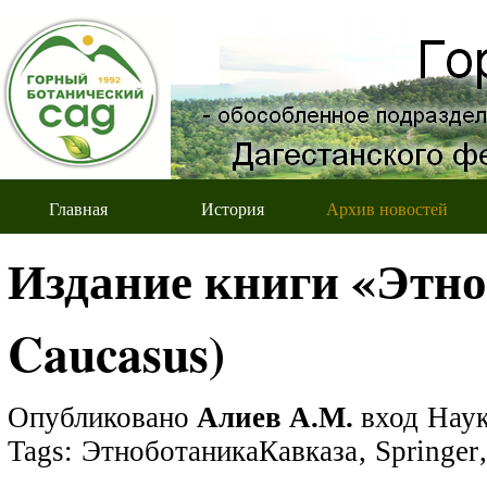
Главная
История
Архив новостей
Издание книги «Этноб
Caucasus)
Опубликовано
Алиев А.М.
вход
Нау
Tags:
ЭтноботаникаКавказа
,
Springer