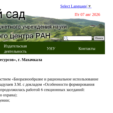
Select Language
▼
Пт 07 авг 2026
Поиск
Издательская
УНУ
Контакты
деятельность
есурсов», г. Махачкала
частием «Биоразнообразие и рациональное использование
адулаев З.М. с докладом «Особенности формирования
 продолжилась работой 6 секционных заседаний:
о охрана);
дении;