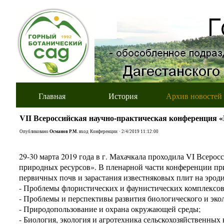
Главная
История
Архив новостей
VII Всероссийская научно-практическая конференция «
Опубликовано
Османов Р.М.
вход
Конференции
·
2/4/2019 11:12:00
29-30 марта 2019 года в г. Махачкала проходила VI Всер
природных ресурсов». В пленарной части конференции пр
первичных почв и зарастания известняковых плит на эро
- Проблемы флористических и фаунистических комплексов 
- Проблемы и перспективы развития биологического и эко
- Природопользование и охрана окружающей среды;
- Биология, экология и агротехника сельскохозяйственных 