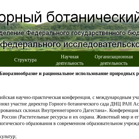
Научная
Организационная
Структура
деятельность
деятельность
Биоразнообразие и рациональное использование природных р
оссийская научно-практическая конференция, с международным у
инял участие директор Горного ботанического сада ДНЦ РАН Ас
дированных склонах Внутреннегорного Дагестана». Конференция
России (Растительные ресурсы и их охрана. Животный мир и ег
логического образования в современном образовательном учреж
культур;