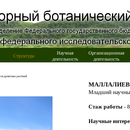
Научная
Организационная
Структура
деятельность
деятельность
сов древесных растений
МАЛЛАЛИЕВ М
Младший научны
Стаж работы
-
8
Научные интере