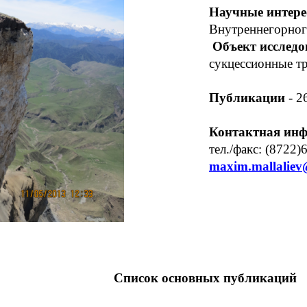
Научные интере
Внутреннегорног
Объект исследо
сукцессионные т
Публикации
-
2
Контактная ин
тел./факс: (8722
maxim.mallaliev
Список основных публикаций