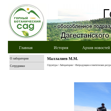
Главная
История
Архив новостей
Маллалиев М.М.
О лаборатории
Сотрудники
Структура > Лаборатории >
Интродукции и генетических ресур