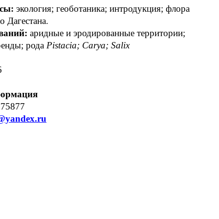
сы:
экология; геоботаника; интродукция; флора
о Дагестана.
ваний:
аридные и эродированные территории;
ренды; рода
Pistacia; Carya; Salix
6
формация
)675877
@yandex.ru