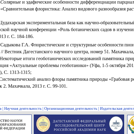
С
олярные и эдафические особенности дифференциации парциал
Сравнительная флористика: Анализ видового разнообразия раст
Цудахарская экспериментальная база как научно-образовательны
йской научной конференции «Роль ботанических садов в изучени
013 г
. С. 184-186.
 Садыкова Г.А. Флористические и структурные особенности
пио
// Вестник Дагестанского научного центра, номер 51. Махачкала
 Некоторые итоги геоботанических исследований памятника при
нция «Актуальные проблемы геоботаники» (Уфа, 1-5 октября
201
, С. 1313-1315;
Систематический анализ флоры памятника природы «Грабовая ро
к 2. Махачкала,
2013 г
. С. 99-101.
а
|
Научная деятельность
|
Организационная деятельность
|
Издательская деяте