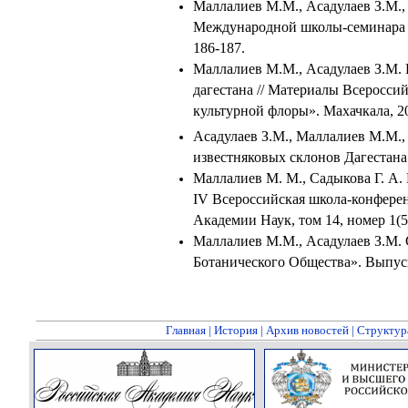
Маллалиев М.М., Асадулаев З.М.,
Международной школы-семинара «
186-187.
Маллалиев М.М., Асадулаев З.М.
дагестана // Материалы Всеросси
культурной флоры». Махачкала,
2
Асадулаев З.М., Маллалиев М.М.,
известняковых склонов Дагестана 
Маллалиев М. М., Садыкова Г. А.
IV Всероссийская школа-конфере
Академии Наук, том 14, номер 1(5)
Маллалиев М.М., Асадулаев З.М. 
Ботанического Общества». Выпус
Главная
|
История
|
Архив новостей
|
Структур