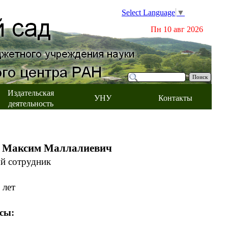
Select Language
▼
Пн 10 авг 2026
Поиск
Издательская
УНУ
Контакты
деятельность
аксим Маллалиевич
й сотрудник
лет
сы: