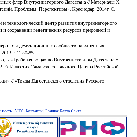
ьных флор Внутреннегорного Дагестана // Материалы Х
ений. Проблемы. Перспективы». Краснодар, 2014г. С.
й и технологический центр развития внутреннегорного
и и сохранении генетических ресурсов природной и
нерных и демутационных сообществ нарушенных
,
2013 г
. С. 80-85.
роды «Грабовая роща» во Внутреннегорном Дагестане //
2 г
.). Известия Самарского Научного Центра Российской
ща» // «Труды Дагестанского отделения Русского
льность
|
УНУ
|
Контакты
|
Главная Карта Сайта